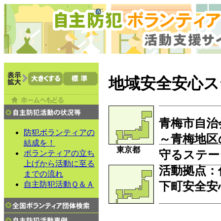
地域安全安心ス
青梅市自治
防犯ボランティアの
～青梅地区
結成を！
東京都
守るステー
ボランティアの立ち
上げから活動に至る
活動拠点
：
までの流れ
下町安全安
自主防犯活動Ｑ＆Ａ