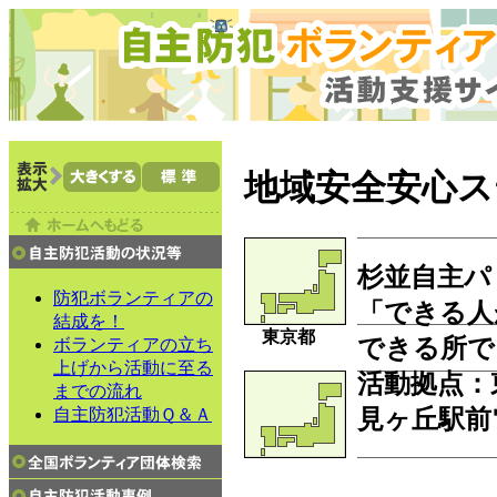
地域安全安心ス
杉並自主パ
防犯ボランティアの
「できる人
結成を！
東京都
できる所で
ボランティアの立ち
上げから活動に至る
活動拠点
：
までの流れ
見ヶ丘駅前
自主防犯活動Ｑ＆Ａ