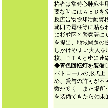
格者は常時心肺蘇生
要な時にはＡＥＤを
反広告物除却活動資
範囲で電柱等に貼ら
に杉並区と警察署に
を提出、地域問題の
しかけやすい大人を
校、ＰＴＡと密に連
◆青色回転灯を装備
パトロールの形式上
め、貸与の許可が不
数が多く、また場所
を装備できたら効果