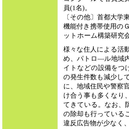
員(1名)。
〔その他〕首都大学
機能付き携帯使用の
ットホーム構築研究
様々な住人による活
め、パトロ―ル地域
イトなどの設備をつ
の発生件数も減少し
に、地域住民や警察
け合う事も多くなり
てきている。なお、
の除却も行っている
違反広告物が少なく