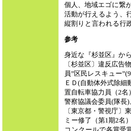
個人、地域エゴに繋
活動が行えるよう、
縦割りと言われる行
参考
身近な『杉並区』か
〔杉並区〕違反広告物
員”区民レスキュー”
ＥＤ(自動体外式除細動
置自転車協力員（2名
警察協議会委員(隊長)
〔東京都・警視庁〕
ミー修了（第1期2名
コンクールで各賞受