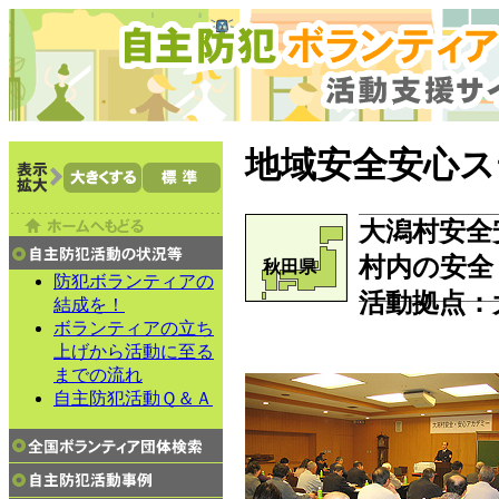
地域安全安心ス
大潟村安全
村内の安全
秋田県
防犯ボランティアの
活動拠点
：
結成を！
ボランティアの立ち
上げから活動に至る
までの流れ
自主防犯活動Ｑ＆Ａ