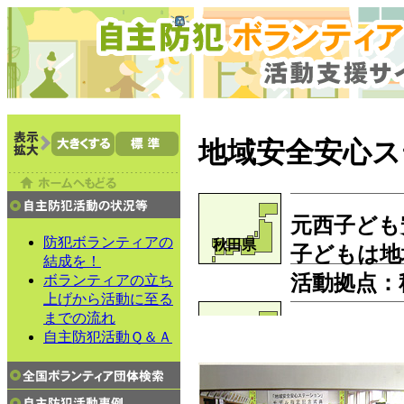
地域安全安心ス
元西子ども
防犯ボランティアの
秋田県
子どもは地
結成を！
活動拠点
：
ボランティアの立ち
上げから活動に至る
までの流れ
自主防犯活動Ｑ＆Ａ