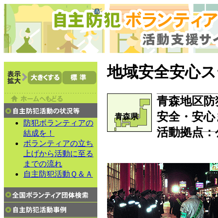
地域安全安心ス
青森地区防
安全・安心
青森県
防犯ボランティアの
活動拠点
：
結成を！
ボランティアの立ち
上げから活動に至る
までの流れ
自主防犯活動Ｑ＆Ａ