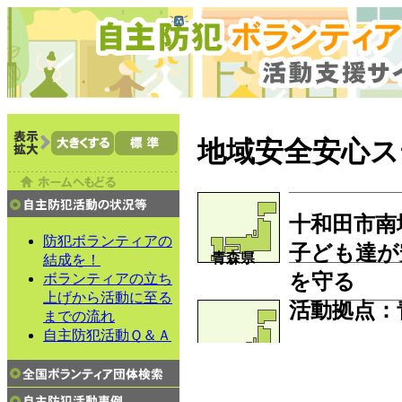
地域安全安心ス
十和田市南
防犯ボランティアの
子ども達が
青森県
結成を！
を守る
ボランティアの立ち
上げから活動に至る
活動拠点
：
までの流れ
自主防犯活動Ｑ＆Ａ