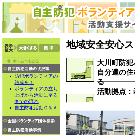
地域安全安心ス
大川町防犯
自分達の住
防犯ボランティアの
北海道
る
結成を！
ボランティアの立ち
活動拠点
：
上げから活動に至る
までの流れ
自主防犯活動Ｑ＆Ａ