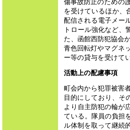
傷事故防止のための
を受けているほか、
配信される電子メー
トロール強化など、
た、函館西防犯協会
青色回転灯やマグネ
ー等の貸与を受けて
活動上の配慮事項
町会内から犯罪被害
目的にしており、そ
より自主防犯の輪が
ている。隊員の負担
ル体制を取って継続