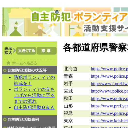
各都道府県警察
北海道
https://www.police.p
青森
https://www.police.p
防犯ボランティアの
結成を！
岩手
http://www2.pref.iw
ボランティアの立ち
宮城
http://www.police.pr
上げから活動に至る
秋田
https://www.police.pr
までの流れ
山形
https://www.pref.yam
自主防犯活動Ｑ＆Ａ
福島
https://www.police.p
東京
https://www.keishic