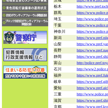
茨城
https://www.pref.iba
栃木
http://www.pref.tochi
群馬
https://www.police.
埼玉
http://www.police.pre
千葉
https://www.police.p
神奈川
https://www.police.
新潟
https://www.pref.niig
山梨
https://www.pref.yam
長野
https://www.pref.nag
静岡
https://www.pref.shi
富山
http://police.pref.to
石川
http://www2.police.p
福井
https://www.pref.fuk
岐阜
https://www.pref.gifu
愛知
https://www.pref.aich
三重
http://www.police.pr
滋賀
https://www.pref.shi
京都
https://www.pref.kyo