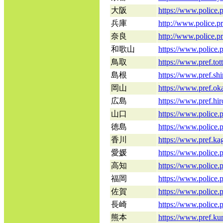
大阪
https://www.police.p
兵庫
http://www.police.pr
奈良
http://www.police.pr
和歌山
https://www.police.
鳥取
https://www.pref.to
島根
https://www.pref.shi
岡山
https://www.pref.oka
広島
https://www.pref.hiro
山口
https://www.police.p
徳島
https://www.police.p
香川
https://www.pref.kag
愛媛
https://www.police.p
高知
https://www.police.p
福岡
https://www.police.p
佐賀
https://www.police.p
長崎
https://www.police.p
熊本
https://www.pref.kum