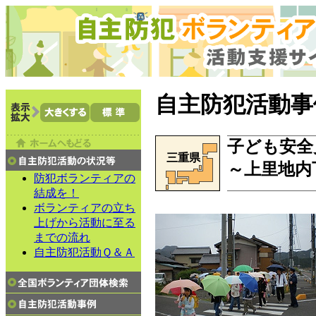
自主防犯活動事
子ども安全
三重県
～上里地内
防犯ボランティアの
結成を！
ボランティアの立ち
上げから活動に至る
までの流れ
自主防犯活動Ｑ＆Ａ