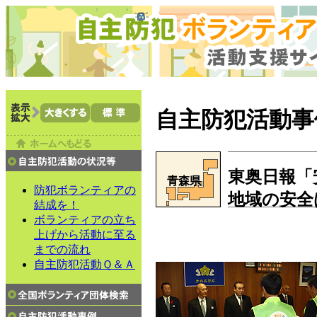
自主防犯活動事
東奥日報「
青森県
防犯ボランティアの
地域の安全
結成を！
ボランティアの立ち
上げから活動に至る
までの流れ
自主防犯活動Ｑ＆Ａ