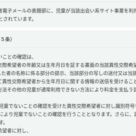
該電子メールの表題部に、児童が当該出会い系サイト事業を利
とされています。
第５条）
いことの確認は、
性交際希望者の年齢又は生年月日を証する書面の当該異性交際希
した者の名称に係る部分の提示、当該部分の写しの送付又は当
して異性交際希望者から生年月日に関する情報の送信を受けるこ
る方法その他の児童が通常利用できない方法により料金を支払う
児童でないことの確認を受けた異性交際希望者に対し識別符号
により児童でないことの確認を行うこととなります。さらに、
す。
希望者に対し、