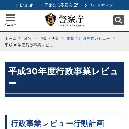
別
English
国家公安委員会
サイトマップ
ウ
ィ
メニュー
ン
ド
ホーム
政策
予算・決算
警察庁行政事業レビュー
ウ
平成30年度行政事業レビュー
で
開
く
平成30年度行政事業レビュ
ー
行政事業レビュー行動計画