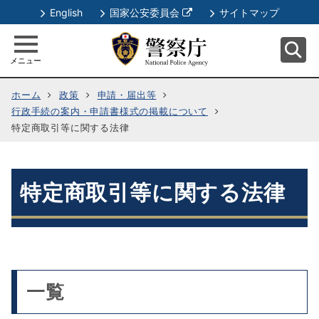
別
English
国家公安委員会
サイトマップ
ウ
ィ
メニュー
ン
ド
ホーム
政策
申請・届出等
ウ
行政手続の案内・申請書様式の掲載について
で
特定商取引等に関する法律
開
く
特定商取引等に関する法律
一覧