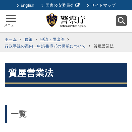
別
English
国家公安委員会
サイトマップ
ウ
ィ
メニュー
ン
ド
ホーム
政策
申請・届出等
ウ
行政手続の案内・申請書様式の掲載について
質屋営業法
で
開
く
質屋営業法
一覧