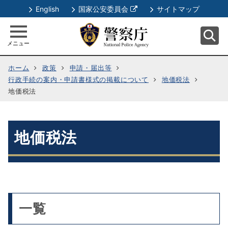
別
English
国家公安委員会
サイトマップ
ウ
ィ
メニュー
ン
ド
ホーム
政策
申請・届出等
ウ
行政手続の案内・申請書様式の掲載について
地価税法
で
地価税法
開
く
地価税法
一覧