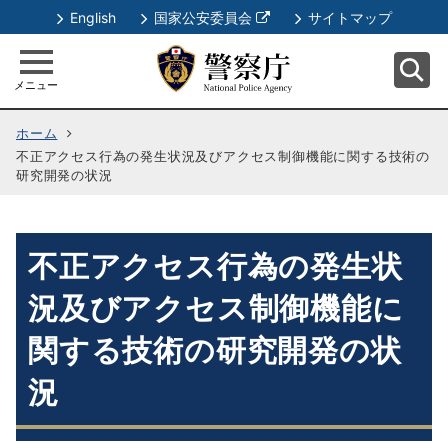
別
English
国家公安委員会
サイトマップ
ウ
ィ
メニュー
ン
ド
ホーム
ウ
不正アクセス行為の発生状況及びアクセス制御機能に関する技術の
で
研究開発の状況
開
く
不正アクセス行為の発生状
況及びアクセス制御機能に
関する技術の研究開発の状
況