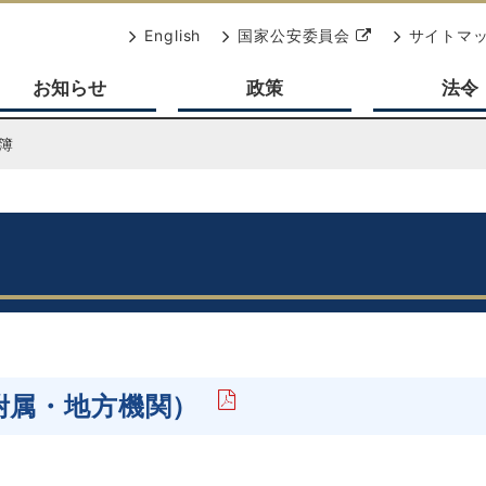
別
English
国家公安委員会
サイトマ
ウ
お知らせ
政策
法令
ィ
ン
ド
簿
ウ
で
開
く
附属・地方機関）