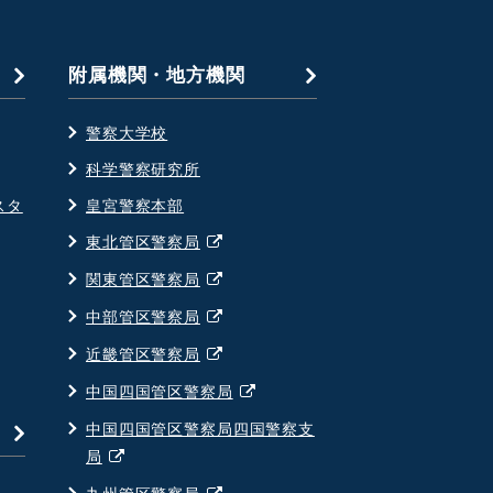
附属機関・地方機関
警察大学校
科学警察研究所
スタ
皇宮警察本部
別
東北管区警察局
ウ
別
関東管区警察局
ィ
ウ
別
中部管区警察局
ン
ィ
ウ
ド
別
近畿管区警察局
ン
ィ
ウ
ウ
ド
別
中国四国管区警察局
ン
で
ィ
ウ
ウ
ド
中国四国管区警察局四国警察支
開
ン
で
ィ
ウ
別
局
く
ド
開
ン
で
ウ
ウ
別