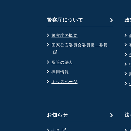
警察庁について
政
警察庁の概要
国家公安委員会委員長・委員
別
ウ
所管の法人
ィ
採用情報
ン
ド
キッズページ
ウ
で
開
く
お知らせ
法
別
会見