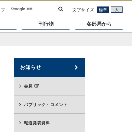
ップ
文字サイズ
標準
大
刊行物
各部局から
お知らせ
別
会見
ウ
ィ
ン
パブリック・コメント
ド
ウ
報道発表資料
で
開