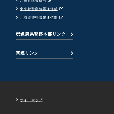
九州管区警察局
く
ド
開
ィ
で
ウ
ウ
別
東京都警察情報通信部
く
ン
開
ィ
で
ウ
ド
別
北海道警察情報通信部
く
ン
開
ィ
ウ
ウ
ド
く
ン
で
ィ
ウ
都道府県警察本部リンク
ド
開
ン
で
ウ
く
ド
開
で
ウ
く
関連リンク
開
で
く
開
く
サイトマップ