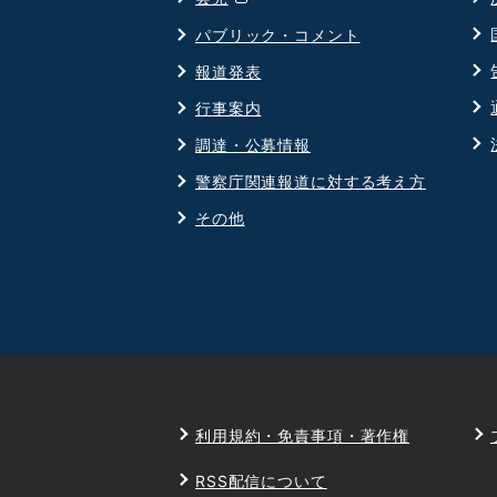
ウ
パブリック・コメント
ィ
報道発表
ン
ド
行事案内
ウ
調達・公募情報
で
警察庁関連報道に対する考え方
開
その他
く
利用規約・免責事項・著作権
RSS配信について