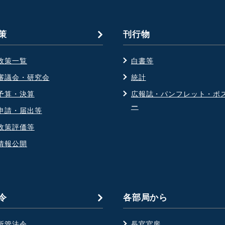
策
刊行物
政策一覧
白書等
審議会・研究会
統計
予算・決算
広報誌・パンフレット・ポ
ー
申請・届出等
政策評価等
情報公開
令
各部局から
所管法令
長官官房