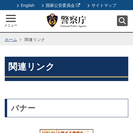
別
English
国家公安委員会
サイトマップ
ウ
ィ
メニュー
ン
ド
ホーム
関連リンク
ウ
で
開
く
関連リンク
バナー