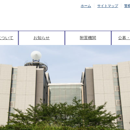
ホーム
サイトマップ
警
について
お知らせ
附置機関
公募