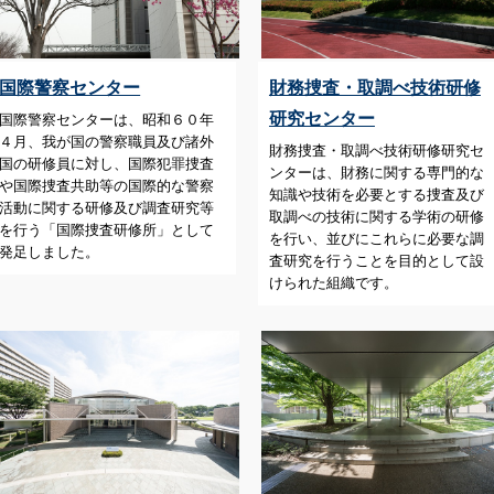
国際警察センター
財務捜査・取調べ技術研修
研究センター
国際警察センターは、昭和６０年
４月、我が国の警察職員及び諸外
財務捜査・取調べ技術研修研究セ
国の研修員に対し、国際犯罪捜査
ンターは、財務に関する専門的な
や国際捜査共助等の国際的な警察
知識や技術を必要とする捜査及び
活動に関する研修及び調査研究等
取調べの技術に関する学術の研修
を行う「国際捜査研修所」として
を行い、並びにこれらに必要な調
発足しました。
査研究を行うことを目的として設
けられた組織です。