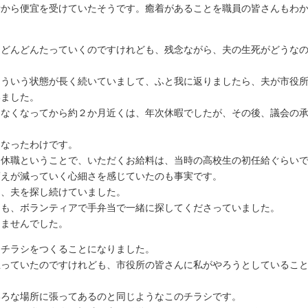
所から便宜を受けていたそうです。癒着があることを職員の皆さんもわ
はどんどんたっていくのですけれども、残念ながら、夫の生死がどうな
ういう状態が長く続いていまして、ふと我に返りましたら、夫が市役所
いました。
なくなってから約２か月近くは、年次休暇でしたが、その後、議会の承
なったわけです。
休職ということで、いただくお給料は、当時の高校生の初任給ぐらいで
蓄えが減っていく心細さを感じていたのも事実です。
、夫を探し続けていました。
も、ボランティアで手弁当で一緒に探してくださっていました。
ませんでした。
るチラシをつくることになりました。
っていたのですけれども、市役所の皆さんに私がやろうとしていること
ろな場所に張ってあるのと同じようなこのチラシです。