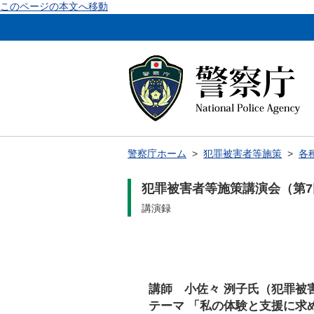
このページの本文へ移動
警察庁ホーム
>
犯罪被害者等施策
>
各
犯罪被害者等施策講演会（第7
講演録
講師 小佐々 洌子氏（犯罪被
テーマ 「私の体験と支援に求