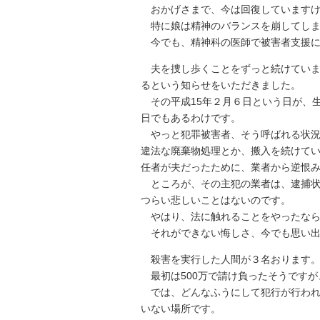
おかげさまで、今は回復していますけ
特に娘は精神のバランスを崩してしま
今でも、精神科の医師で被害者支援に
夫を捜し歩くことをずっと続けてい
るという知らせをいただきました。
その平成15年２月６日という日が、生
日でもあるわけです。
やっと犯罪被害者、そう呼ばれる状況
違法な廃棄物処理とか、搬入を続けて
任者が夫だったために、業者から逆恨
ところが、その主犯の業者は、逮捕状
つらい悲しいことはないのです。
やはり、法に触れることをやったなら
それができない悔しさ、今でも思い出
殺害を実行した人間が３名おります
最初は500万で請け負ったそうですが、
では、どんなふうにして犯行が行われ
いない場所です。