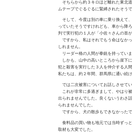
そちらから約３キロほど離れた東北道
ムテープでぐるぐるに緊縛されたそう
そして、今度は別の車に乗り換えて、
っていたそうですけれども、車から降
判で実行犯の１人が「小佐々さんの首
ですから、私はそれでもう命はなかっ
しれません。
リーダー格の人間が拳銃を持っていま
しかも、山中の高いところから崖下に
犯と殺害を実行した３人を仲介する人
私たちは、約２年間、群馬県に通い続
では二次被害についてお話しさせて
これが非常に多過ぎまして、やはり被
出られませんでした。良くないうわさ
られませんでした。
ですから、犬の散歩もできなかったで
食料品の買い物も地元では当時ずっ
取材も大変でした。