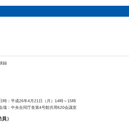
演録
日時：平成26年4月21日（月）14時～15時
会場：中央合同庁舎第4号館共用620会議室
助員）