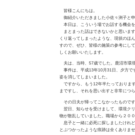
皆様こんにちは。
御紹介いただきました小佐々洌子と申
本日は、こういう場でお話する機会を
まとまった話はできないかと思います
くり返ってしまったような、現状のほ
すので、ぜひ、皆様の施策の参考にし
しくお願いいたします。
夫は、当時、57歳でした。鹿沼市環
事件は、平成13年10月31日、夕方
姿を消してしまいました。
ですから、もう12年半たっておりま
まですし、それを思い出すと非常につ
その日夫が帰ってこなかったもので
翌日、知らせを受けまして、環境クリ
物が散乱していました。職場から２０
息子と一緒に必死に探しましたけれど
とぶつかったような痕跡は全くありま