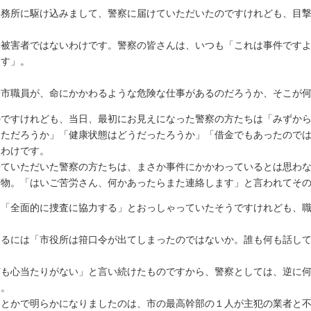
務所に駆け込みまして、警察に届けていただいたのですけれども、目撃
被害者ではないわけです。警察の皆さんは、いつも「これは事件ですよ
ます」。
市職員が、命にかかわるような危険な仕事があるのだろうか、そこが何
のですけれども、当日、最初にお見えになった警察の方たちは「みずか
っただろうか」「健康状態はどうだったろうか」「借金でもあったので
るわけです。
ていただいた警察の方たちは、まさか事件にかかわっているとは思わな
荷物。「はいご苦労さん、何かあったらまた連絡します」と言われてそ
は「全面的に捜査に協力する」とおっしゃっていたそうですけれども、
。
るには「市役所は箝口令が出てしまったのではないか。誰も何も話して
も心当たりがない」と言い続けたものですから、警察としては、逆に何
す。
とかで明らかになりましたのは、市の最高幹部の１人が主犯の業者と不