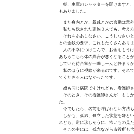
朝、車庫のシャッターを開けますと、も
もありました。
また身内とか、親戚とかの言動は意
私たち残された家族３人でも、考え方
それをああしなさい、こうしなさいと
との金銭の要求、これもたくさんあり
人の不幸につけこんで、お金をもうけ
あちらこちら体の具合が悪くなること
していた待合室が一瞬しーんと静まり
私のほうに視線が来るのです。それで
てくださる人はなかったです。
娘も同じ病院ですけれども、看護師
そのとき、その看護師さんが「もしか
た。
今でしたら、名前を呼ばれない方法も
しかも、孤独、孤立した状態を嫌とい
れども、逆に珍しそうに、怖いもの見
そこの中には、残念ながら市役所も含