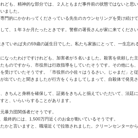
れども、精神的な部分では、２人ともまだ事件前の状態ではないと思
いました。
専門的にかかわってくださっている先生のカウンセリングを受け続けて
まして、１年３か月たったときです。警察の署長さんが家に来てくださ
きていれば夫の59歳の誕生日でした。私たち家族にとって、一生忘れ
になったわけですけれども、加害者が５名いました。殺害を依頼した主
いたものですから、市役所は行政指導をしていたそうです。その他にも
みを受けていたそうです。「市役所の小佐々はうるさい。じゃまだ」と
が出ていたと聞きましたが行方をくらましてしまって、自殺体で発見さ
、きちんと身柄を確保して、証拠をきちんと揃えていただいて、法廷に
すと、いらいらすることがあります。
。元暴力団関係者だそうです。
最終的には、1,500万円近くのお金が動いているそうです。
たかと言いますと、職場近くで拉致されました。クリーンセンターから