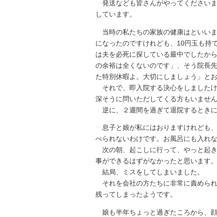
発送なども皆さんがやってくださいま
しています。
当時の私たちの家族の健康はといい
になったのですけれども、10円玉も持
は夫を必死に探している最中でしたか
の余裕は全くないのです」、そう院長
た特別休暇よ。大切にしましょう」と
それで、即入院する決心をしましたけ
深そうに問いただしてくる方もいませ
逆に、２週間を過ぎて退院するときに
息子と娘が私にはおりますけれども
べられないわけです。お風呂にも入れ
次の朝、起こしに行って、やっと起き
事ができるはずがなかったと思います
結局、ミスをしてしまいました。
それを会社の方たちに非常に責められ
残ってしまったようです。
娘も半年ちょっと過ぎたころから、