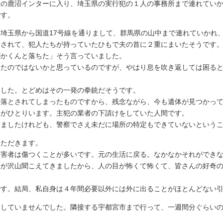
の鹿沼インターに入り、埼玉県の実行犯の１人の事務所まで連れていか
です。
埼玉県から国道17号線を通りまして、群馬県の山中まで連れていかれ
ろされて、犯人たちが持っていたひもで夫の首に２重にまいたそうです
がかくんと落ちた」そう言っていました。
たのではないかと思っているのですが、やはり息を吹き返しては困ると
した。とどめはその一発の拳銃だそうです。
落とされてしまったものですから、残念ながら、今も遺体が見つかって
間がひとりいます。主犯の業者の下請けをしていた人間です。
けましたけれども、警察でさえ未だに場所の特定もできていないという
いただきます。
害者は傷つくことが多いです。元の生活に戻る。なかなかそれができな
話が沢山聞こえてきましたから、人の目が怖くて怖くて、皆さんの好奇
す。結局、私自身は４年間必要以外には外に出ることがほとんどない引
としていませんでした。隣接する宇都宮市まで行って、一週間分ぐらい