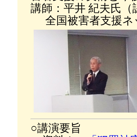
講師：平井
紀夫
氏（
全国被害者支援ネ
○講演要旨