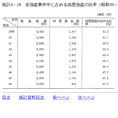
統計4－18 全強盗事件中に占める凶悪強盗の比率（昭和39～
目次
統計資料目次
前ページ
次ページ