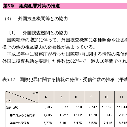
第5章 組織犯罪対策の推進
（3） 外国捜査機関等との協力
〔1〕 外国捜査機関との協力
国際犯罪の増加に伴って、外国捜査機関に各種照会や証拠資
換その他の相互協力の必要性が高まっている。
平成15年中に警察庁が行った国際犯罪に関する情報の発信件数及
外国に捜査共助を要請した件数は827件で、過去10年間でそれぞ
表5-17 国際犯罪に関する情報の発信・受信件数の推移（平成