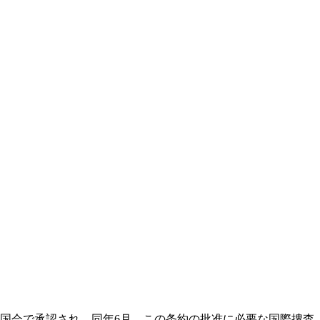
き国会で承認され、同年6月、この条約の批准に必要な国際捜査