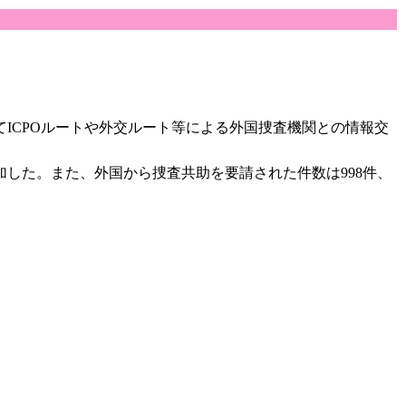
ICPOルートや外交ルート等による外国捜査機関との情報交
増加した。また、外国から捜査共助を要請された件数は998件、