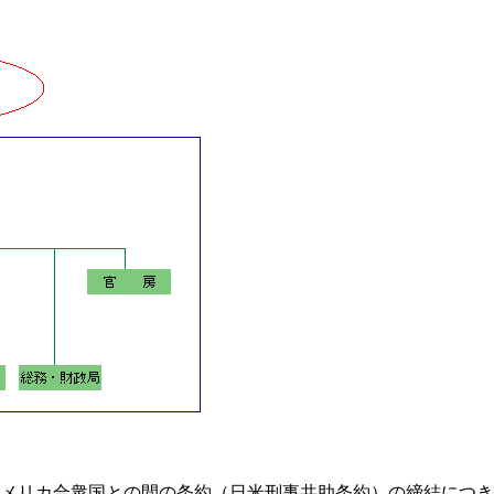
とアメリカ合衆国との間の条約（日米刑事共助条約）の締結につ