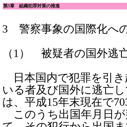
第5章 組織犯罪対策の推進
3 警察事象の国際化へ
（1） 被疑者の国外逃
日本国内で犯罪を引き
いる者及び国外に逃亡し
は、平成15年末現在で7
このうち出国年月日が判
て、その犯行から出国ま