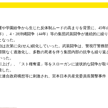
や学園紛争から生じた反体制ムードの高まりを背景に、45年の
年）、4・28沖縄闘争（44年）等の集団武装闘争が連続的に
となった。
は次第に尖(せん)鋭化していった。武装闘争は、警視庁警務部
と際限なく過激化し、多数の死者を伴う集団内部の抗争も繰り
いった。
上げ」、「スト権奪還」等をスローガンに波状的な闘争が取り
発した。
連合政府構想等に刺激され、宮本日本共産党委員長襲撃事件（