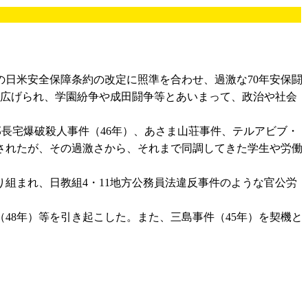
日米安全保障条約の改定に照準を合わせ、過激な70年安保闘
繰り広げられ、学園紛争や成田闘争等とあいまって、政治や社会
長宅爆破殺人事件（46年）、あさま山荘事件、テルアビブ・
返されたが、その過激さから、それまで同調してきた学生や労働
組まれ、日教組4・11地方公務員法違反事件のような官公労
48年）等を引き起こした。また、三島事件（45年）を契機と