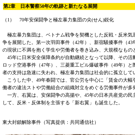
第2章 日本警察50年の軌跡と新たなる展開
（1） 70年安保闘争と極左暴力集団の尖(せん)鋭化
極左暴力集団は、ベトナム戦争を契機とした反戦・反米気運
争を展開した。第一次羽田事件（42年）、新宿騒擾事件（43
の現状に不満を抱く学生や労働者を巻き込み、大規模なもの
45年に日米安全保障条約が自動継続となって以降、その活動
ロッド空港事件（47年）、三菱重工ビル爆破事件（49年）
者の支持は急速に失われ、極左暴力集団は社会的に孤立して
こうした中、49年春闘では、官公労を中心に「賃金の大幅引
働者の違法ストや労働組合の組織対立をめぐる労働事件が多
一方、右翼は、安保闘争の高揚や、45年の日本共産党の民主
して、反米・反体制を主張する「新右翼」も誕生した。
東大封鎖解除事件（写真提供：共同通信社）