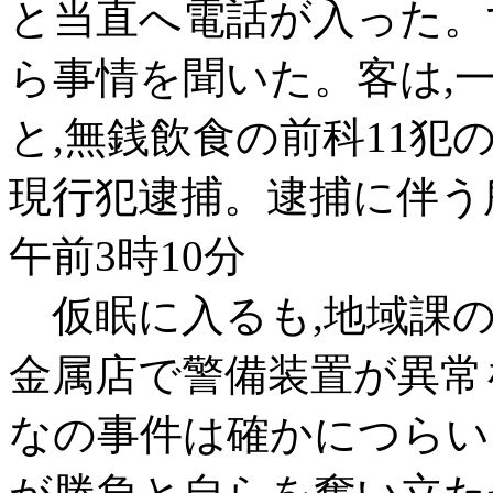
と当直へ電話が入った。
ら事情を聞いた。客は,
と,無銭飲食の前科11
現行犯逮捕。逮捕に伴う
午前3時10分
仮眠に入るも,地域課の
金属店で警備装置が異常
なの事件は確かにつらい