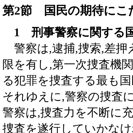
第2節 国民の期待にこ
1 刑事警察に関する
警察は,逮捕,捜索,差
限を有し,第一次捜査機
る犯罪を捜査する最も国
それゆえに,警察の捜査
警察は,捜査力を不断に
捜査を遂行していかなけ