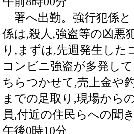
午前8時00分
署へ出勤。強行犯係と
係は,殺人,強盗等の凶
り,まずは,先週発生し
コンビニ強盗が多発して
ちらつかせて,売上金や
までの足取り,現場から
員,付近の住民らへの聞
午後0時10分