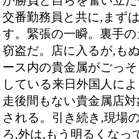
が勝負と自らを奮い立た
交番勤務員と共に,まず
す。緊張の一瞬。裏手の
窃盗だ。店に入るが,も
ース内の貴金属がごっそ
している来日外国人によ
走後間もない貴金属店対
される。引き続き,現場
ろ,外は,もう明るくなっ