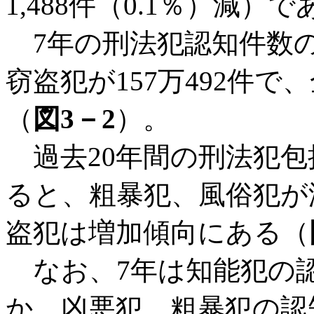
1,488件（0.1％）減）
7年の刑法犯認知件数
窃盗犯が157万492件で
（
図3－2
）。
過去20年間の刑法犯包
ると、粗暴犯、風俗犯が
盗犯は増加傾向にある（
なお、7年は知能犯の
か、凶悪犯、粗暴犯の認