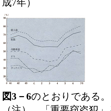
成7年）
図3－6
のとおりである。
（注） 「重要窃盗犯」