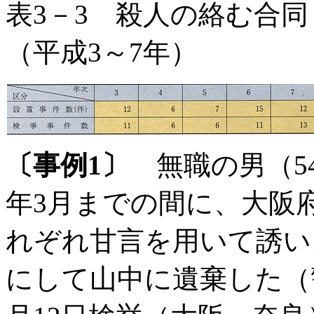
表3－3 殺人の絡む合
（平成3～7年）
〔事例1〕
無職の男（54
年3月までの間に、大阪
れぞれ甘言を用いて誘い
にして山中に遺棄した（警