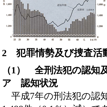
2 犯罪情勢及び捜査活
（1） 全刑法犯の認知
ア 認知状況
平成7年の刑法犯の認知件