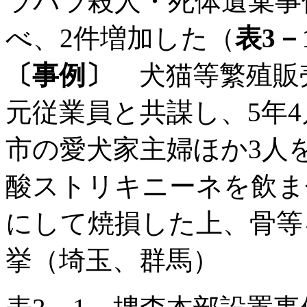
ラバラ殺人・死体遺棄事
べ、2件増加した（
表3－
〔事例〕
犬猫等繁殖販売
元従業員と共謀し、5年
市の愛犬家主婦ほか3人
酸ストリキニーネを飲ま
にして焼損した上、骨等
挙（埼玉、群馬）