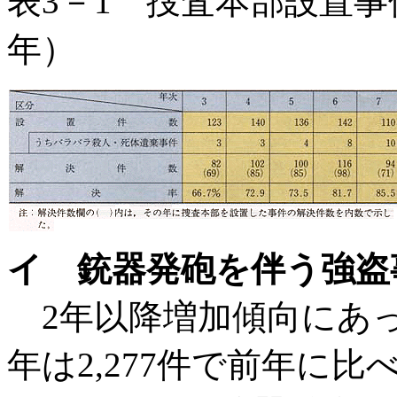
表3－1 捜査本部設置事
年）
イ 銃器発砲を伴う強盗
2年以降増加傾向にあっ
年は2,277件で前年に比べ