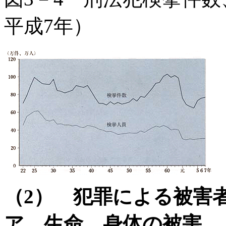
平成7年）
（2） 犯罪による被害
ア 生命、身体の被害