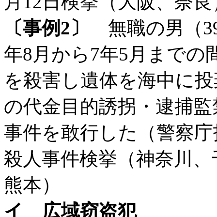
月12日検挙（大阪、奈良
〔事例2〕
無職の男（39
年8月から7年5月までの
を殺害し遺体を海中に投
の代金目的誘拐・逮捕監
事件を敢行した（警察庁指
殺人事件検挙（神奈川、
熊本）
イ 広域窃盗犯