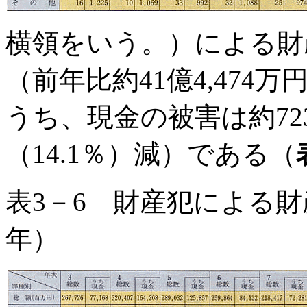
横領をいう。）による財産
（前年比約41億4,474
うち、現金の被害は約723億
（14.1％）減）である（
表3－6 財産犯による財
年）