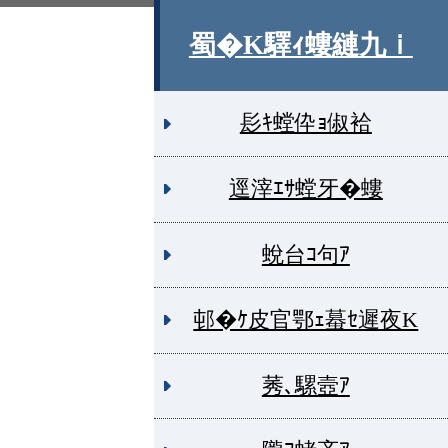
蜀�Κ驛ｨ螻縺九ｉ
髟ｷ螳伜ｮ俶袷
逕滓ｴｻ螳牙�螻
蛻台ｺ句ｱ
邨�ｹ皮官鄂ｪ蟇ｾ遲夜Κ
莠､騾壼ｱ