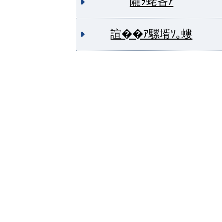
隴ｦ蛯吝ｱ
諠��ｱ騾壻ｿ｡螻