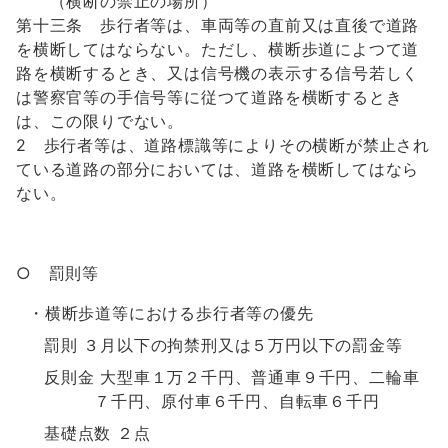
（横断の禁止の場所）
第十三条 歩行者等は、車両等の直前又は直後で道路
を横断してはならない。ただし、横断歩道によつて道
路を横断するとき、又は信号機の表示する信号若しく
は警察官等の手信号等に従つて道路を横断するとき
は、この限りでない。
2 歩行者等は、道路標識等によりその横断が禁止され
ている道路の部分においては、道路を横断してはなら
ない。
○ 罰則等
・横断歩道等における歩行者等の優先
罰則 ３月以下の拘禁刑又は５万円以下の罰金等
反則金 大型車１万２千円、普通車９千円、二輪車
７千円、原付車６千円、自転車６千円
基礎点数 ２点