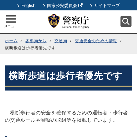
別
English
国家公安委員会
サイトマップ
ウ
ィ
メニュー
ン
ド
ホーム
各部局から
交通局
交通安全のための情報
ウ
横断歩道は歩行者優先です
で
開
く
横断歩道は歩行者優先です
横断歩行者の安全を確保するための運転者・歩行者
の交通ルールや警察の取組等を掲載しています。