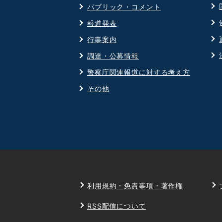
ウ
パブリック・コメント
ィ
報道発表
ン
ド
行事案内
ウ
調達・公募情報
で
警察庁関連報道に対する考え方
開
その他
く
利用規約・免責事項・著作権
RSS配信について