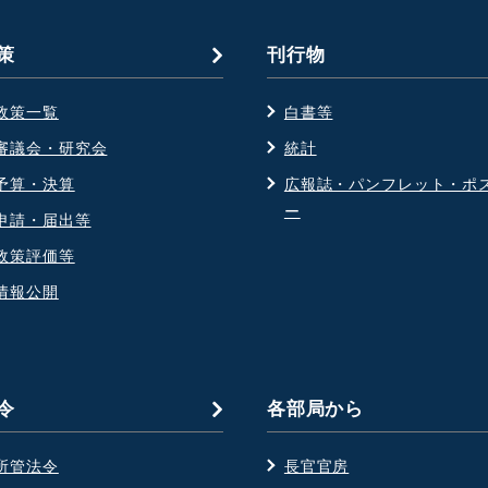
策
刊行物
政策一覧
白書等
審議会・研究会
統計
予算・決算
広報誌・パンフレット・ポ
ー
申請・届出等
政策評価等
情報公開
令
各部局から
所管法令
長官官房