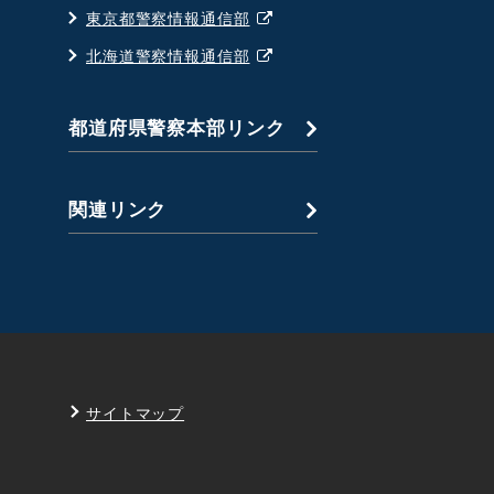
で
ウ
ウ
別
東京都警察情報通信部
く
ン
開
ィ
で
ウ
ド
別
北海道警察情報通信部
く
ン
開
ィ
ウ
ウ
ド
く
ン
で
ィ
ウ
都道府県警察本部リンク
ド
開
ン
で
ウ
く
ド
開
で
ウ
く
関連リンク
開
で
く
開
く
サイトマップ