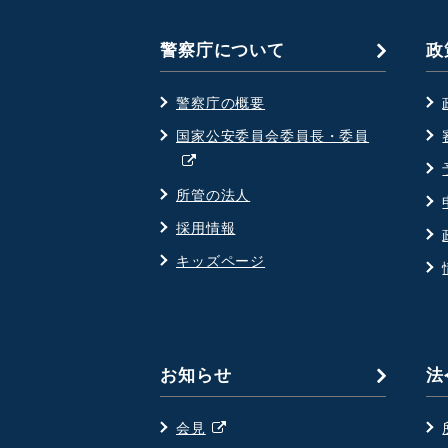
警察庁について
政
警察庁の概要
国家公安委員会委員長・委員
別
ウ
所管の法人
ィ
採用情報
ン
ド
キッズページ
ウ
で
開
く
お知らせ
法
別
会見