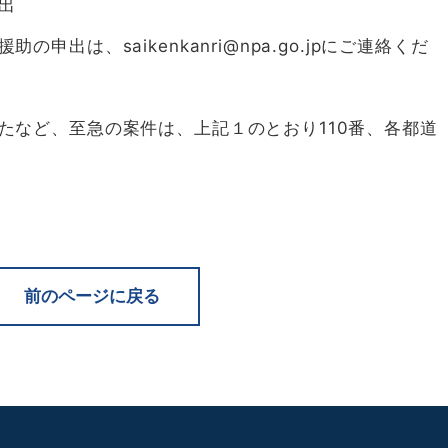
出
は、saikenkanri@npa.go.jpにご連絡くだ
ど、至急の案件は、上記１のとおり110番、各都道
前のページに戻る