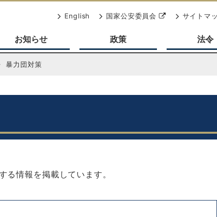
別
English
国家公安委員会
サイトマ
ウ
お知らせ
政策
法令
ィ
ン
ド
暴力団対策
ウ
で
開
く
する情報を掲載しています。