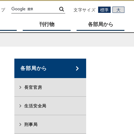
ップ
文字サイズ
標準
大
刊行物
各部局から
各部局から
長官官房
生活安全局
刑事局