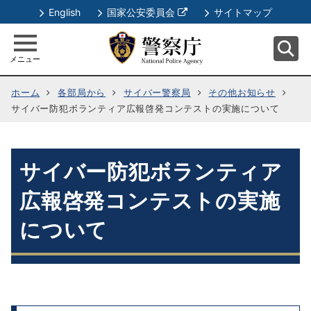
別
English
国家公安委員会
サイトマップ
ウ
ィ
メニュー
ン
ド
ホーム
各部局から
サイバー警察局
その他お知らせ
ウ
サイバー防犯ボランティア広報啓発コンテストの実施について
で
開
く
サイバー防犯ボランティア
広報啓発コンテストの実施
について