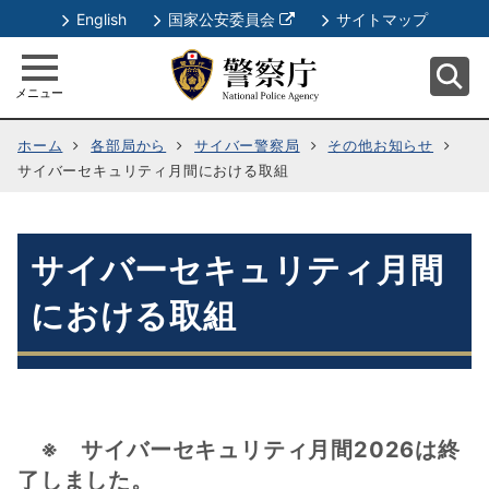
別
English
国家公安委員会
サイトマップ
ウ
ィ
メニュー
ン
ド
ホーム
各部局から
サイバー警察局
その他お知らせ
ウ
サイバーセキュリティ月間における取組
で
開
く
サイバーセキュリティ月間
における取組
※ サイバーセキュリティ月間2026は終
了しました。