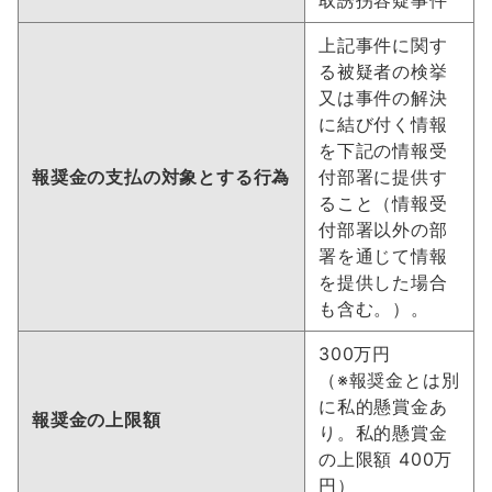
取誘拐容疑事件
上記事件に関す
る被疑者の検挙
又は事件の解決
に結び付く情報
を下記の情報受
報奨金の支払の対象とする行為
付部署に提供す
ること（情報受
付部署以外の部
署を通じて情報
を提供した場合
も含む。）。
300万円
（※報奨金とは別
に私的懸賞金あ
報奨金の上限額
り。私的懸賞金
の上限額 400万
円）