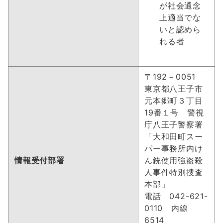
が社会通念
上適当でな
いと認めら
れる者
〒192－0051
東京都八王子市
元本郷町３丁目
19番１号 警視
庁八王子警察署
「大和田町スー
パー事務所内け
情報受付部署
ん銃使用強盗殺
人事件特別捜査
本部」
電話 042-621-
0110 内線
6514