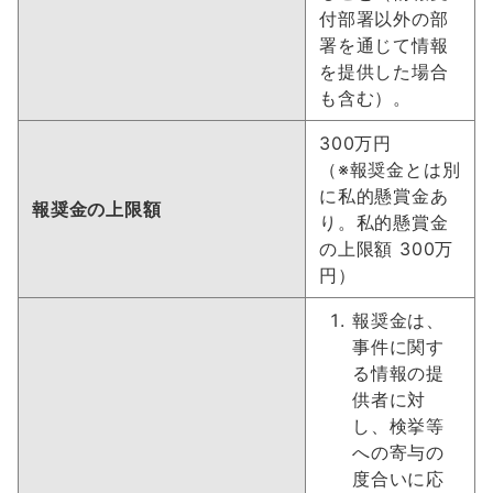
付部署以外の部
署を通じて情報
を提供した場合
も含む）。
300万円
（※報奨金とは別
に私的懸賞金あ
報奨金の上限額
り。私的懸賞金
の上限額 300万
円）
報奨金は、
事件に関す
る情報の提
供者に対
し、検挙等
への寄与の
度合いに応