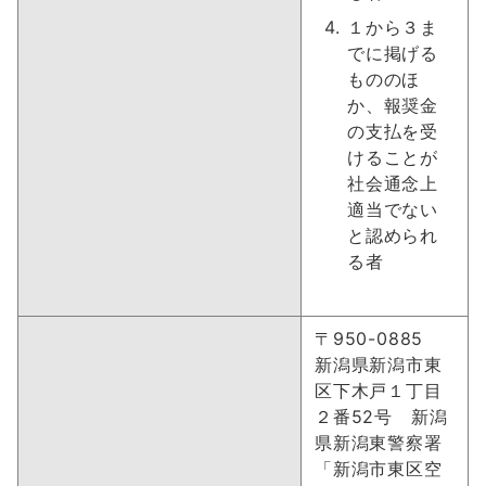
１から３ま
でに掲げる
もののほ
か、報奨金
の支払を受
けることが
社会通念上
適当でない
と認められ
る者
〒950-0885
新潟県新潟市東
区下木戸１丁目
２番52号 新潟
県新潟東警察署
「新潟市東区空