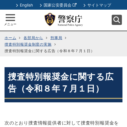
別
English
国家公安委員会
サイトマップ
ウ
ィ
メニュー
ン
ド
ホーム
各部局から
刑事局
ウ
捜査特別報奨金制度の実施
で
捜査特別報奨金に関する広告（令和８年７月１日）
開
く
捜査特別報奨金に関する広
告（令和８年７月１日）
次のとおり捜査情報提供者に対して捜査特別報奨金を