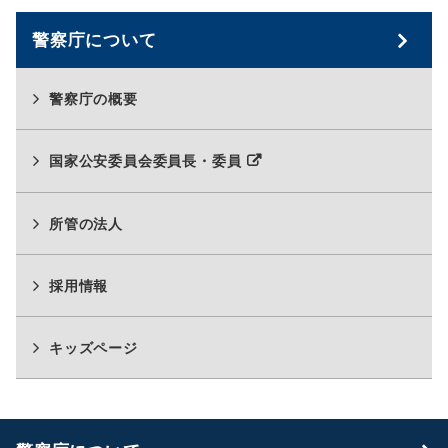
警察庁について
警察庁の概要
別
国家公安委員会委員長・委員
ウ
ィ
ン
所管の法人
ド
ウ
採用情報
で
開
く
キッズページ